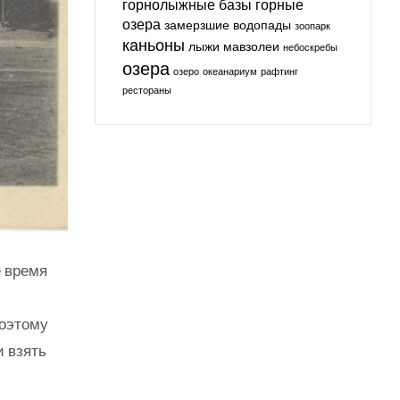
горнолыжные базы
горные
озера
замерзшие водопады
зоопарк
каньоны
лыжи
мавзолеи
небоскребы
озера
озеро
океанариум
рафтинг
рестораны
е время
поэтому
и взять