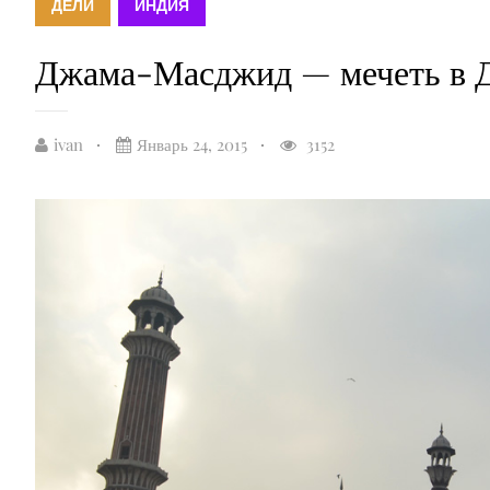
ДЕЛИ
ИНДИЯ
Джама-Масджид — мечеть в Д
ivan
Январь 24, 2015
3152