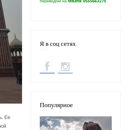
переводом на
Mbank 0555663275
Я в соц сетях
Популярное
ь. Ее
ной