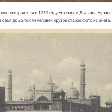
нчена строиться в 1656 году его сыном Джахана Ауранг
себя до 25 тысяч человек. крутое старое фото из инета.