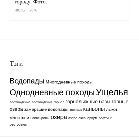
городу! Фото.
ИЮЛЬ 1, 2016
Тэги
Водопады
Многодневные походы
Ущелья
Однодневные походы
горнолыжные базы
горные
восхождение
восхождения
горнол
каньоны
озера
замерзшие водопады
лыжи
зоопарк
озера
мавзолеи
небоскребы
озеро
океанариум
рафтинг
рестораны