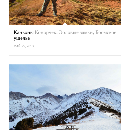
Каньоны
Конорчек, Эоловые замки, Боомское
ущелье
МАЙ 25, 2013