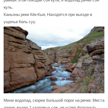
куль.
Каньоны реки Кёк-Кыя, Находятся при вьезде в
ущелье Кель суу.
Мини водопад, скорее большой порог на речке. Места
дикие, видел 2 здоровых сов, не успел фоткануть.