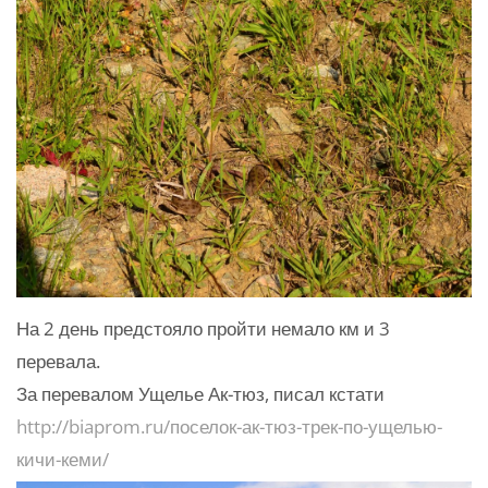
На 2 день предстояло пройти немало км и 3
перевала.
За перевалом Ущелье Ак-тюз, писал кстати
http://biaprom.ru/поселок-ак-тюз-трек-по-ущелью-
кичи-кеми/