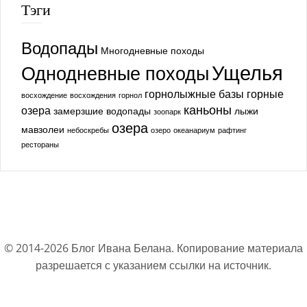
Тэги
Водопады
Многодневные походы
Ущелья
Однодневные походы
горнолыжные базы
горные
восхождение
восхождения
горнол
каньоны
озера
замерзшие водопады
лыжи
зоопарк
озера
мавзолеи
небоскребы
озеро
океанариум
рафтинг
рестораны
© 2014-
2026
Блог Ивана Белана. Копирование материала
разрешается с указанием ссылки на источник.