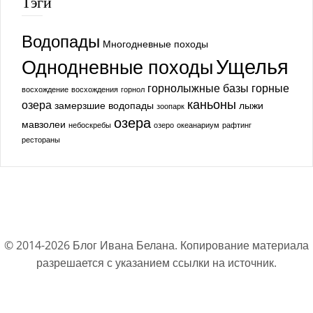
Тэги
Водопады
Многодневные походы
Ущелья
Однодневные походы
горнолыжные базы
горные
восхождение
восхождения
горнол
каньоны
озера
замерзшие водопады
лыжи
зоопарк
озера
мавзолеи
небоскребы
озеро
океанариум
рафтинг
рестораны
© 2014-
2026
Блог Ивана Белана. Копирование материала
разрешается с указанием ссылки на источник.