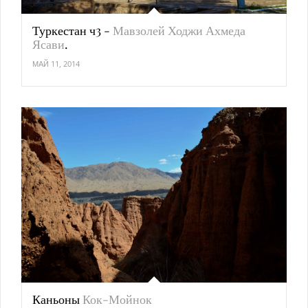
Туркестан ч3 -
Мавзолей Ходжи Ахмеда
Ясави
.
МАЙ 11, 2014
Каньоны
Кок-Мойнок