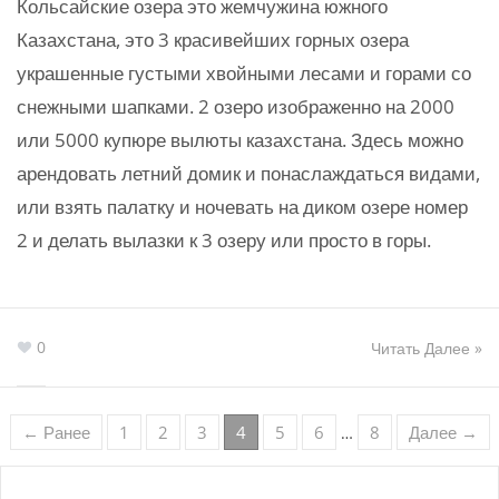
Кольсайские озера это жемчужина южного
Казахстана, это 3 красивейших горных озера
украшенные густыми хвойными лесами и горами со
снежными шапками. 2 озеро изображенно на 2000
или 5000 купюре вылюты казахстана. Здесь можно
арендовать летний домик и понаслаждаться видами,
или взять палатку и ночевать на диком озере номер
2 и делать вылазки к 3 озеру или просто в горы.
0
Читать Далее »
← Ранее
1
2
3
4
5
6
8
Далее →
…