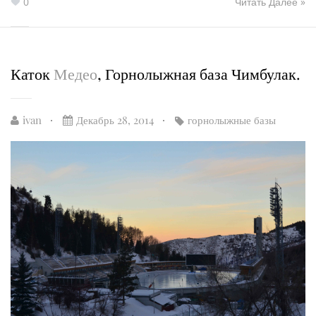
0
Читать Далее »
Каток
Медео
, Горнолыжная база Чимбулак.
ivan
Декабрь 28, 2014
горнолыжные базы