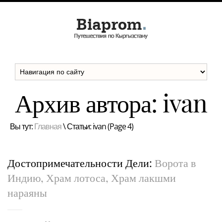
Архив автора: ivan
Вы тут:
Главная
\
Статьи: ivan
(Page 4)
Достопримечательности Дели:
Ворота в
Индию, Храм лотоса, Храм лакшми
нараяны