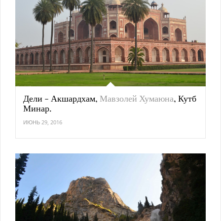
Дели - Акшардхам,
Мавзолей Хумаюна
, Кутб
Минар.
ИЮНЬ 29, 2016