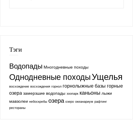
Тэги
Водопады
Многодневные походы
Ущелья
Однодневные походы
горнолыжные базы
горные
восхождение
восхождения
горнол
каньоны
озера
замерзшие водопады
лыжи
зоопарк
озера
мавзолеи
небоскребы
озеро
океанариум
рафтинг
рестораны