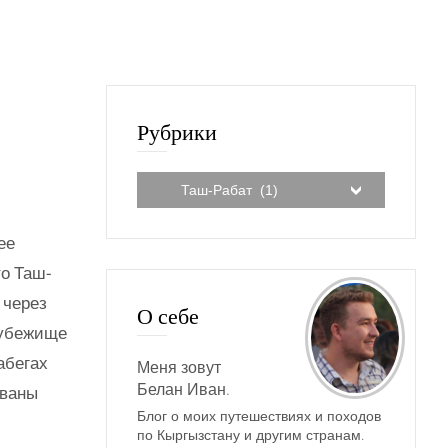
Рубрики
ее
то Таш-
 через
О себе
 убежище
абегах
Меня зовут
Белан Иван.
аваны
Блог о моих путешествиях и походов
по Кыргызстану и другим странам.