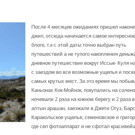
После 4 месяцев ожиданиях пришел наконе
джип, отсюда начинается самое интересное
блоге, т.к с этой даты точно выбран путь
путешествий а не тупого накопления деньжа
дневное путешествие вокруг Иссык- Куля н
с заездом во все возможные ущелья и пос
самых крутых мест. За это время мы побыв
Каньонах Кок-Мойнок, покупались на солено
ночевали 2 раза на южном берегу и 2 раза 
алтын арашан, заезжали в Джети Огуз, Барс
Каракольское ущелье, семеновское и григо
где сел фотоаппарат и не сфотал красивей