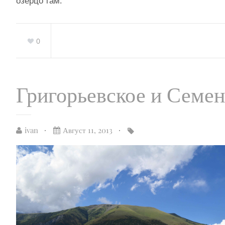
озерцо там.
0
Григорьевское и Семе
ivan
Август 11, 2013