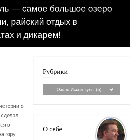
ль — самое большое озеро
ии, райский отдых в
тах и дикарем!
Рубрики
истории о
и сделал
ся в
О себе
на гору