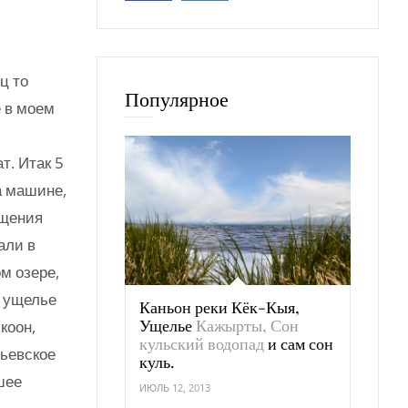
ц то
Популярное
 в моем
т. Итак 5
а машине,
ещения
али в
м озере,
в ущелье
Каньон реки Кёк-Кыя,
Ущелье
Кажырты, Сон
коон,
кульский водопад
и сам сон
рьевское
куль.
шее
ИЮЛЬ 12, 2013