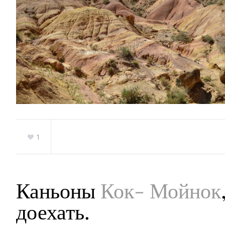
1
Каньоны
Кок- Мойнок
доехать.