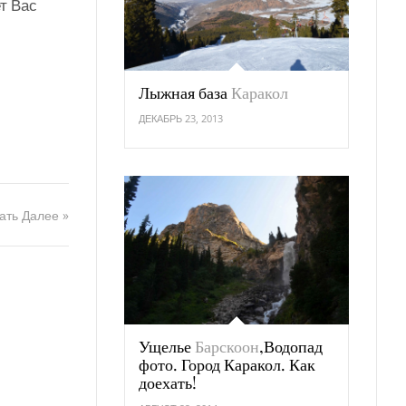
т Вас
Лыжная база
Каракол
ДЕКАБРЬ 23, 2013
ать Далее »
Ущелье
Барскоон
,Водопад
фото. Город Каракол. Как
доехать!