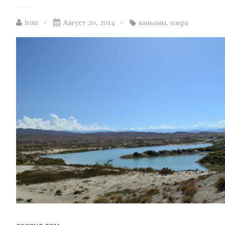
ivan
Август 20, 2014
каньоны
,
озера