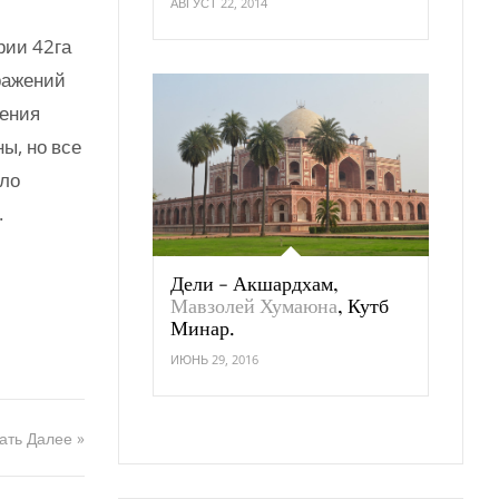
АВГУСТ 22, 2014
рии 42га
ражений
нения
ы, но все
шло
.
Дели - Акшардхам,
Мавзолей Хумаюна
, Кутб
Минар.
ИЮНЬ 29, 2016
ать Далее »