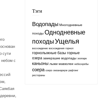
Тэги
Водопады
Многодневные
Однодневные
походы
Ущелья
его
походы
 основан
восхождение
восхождения
горнол
горнолыжные базы
горные
о сути
озера
замерзшие водопады
зоопарк
 небом с
каньоны
лыжи
мавзолеи
небоскребы
озера
озеро
океанариум
рафтинг
фессий
рестораны
зм,
Саякбая
 деревни,