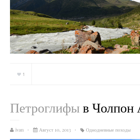
1
Петроглифы
в Чолпон 
ivan
Август 10, 2013
Однодневные походы