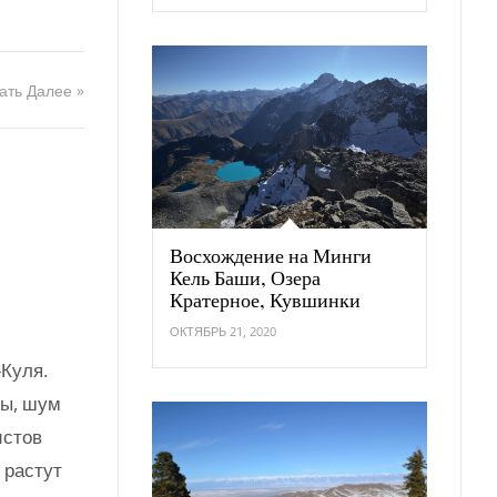
ать Далее »
Восхождение на Минги
Кель Баши, Озера
Кратерное, Кувшинки
ОКТЯБРЬ 21, 2020
Куля.
ны, шум
истов
 растут