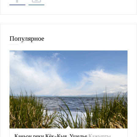
Популярное
Каньон реки Кёк-Кыя, Ущелье
Кажырты,