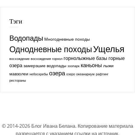
Тэги
Водопады
Многодневные походы
Ущелья
Однодневные походы
горнолыжные базы
горные
восхождение
восхождения
горнол
каньоны
озера
замерзшие водопады
лыжи
зоопарк
озера
мавзолеи
небоскребы
озеро
океанариум
рафтинг
рестораны
© 2014-
2026
Блог Ивана Белана. Копирование материала
разрешается с указанием ссылки на источник.