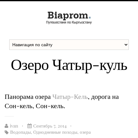
Озеро Чатыр-куль
Панорама озера
Чатыр-Кель
, дорога на
Сон-кель, Сон-кель.
ivan
Сентябрь 7, 2014
Водопады
,
Однодневные походы
,
озера