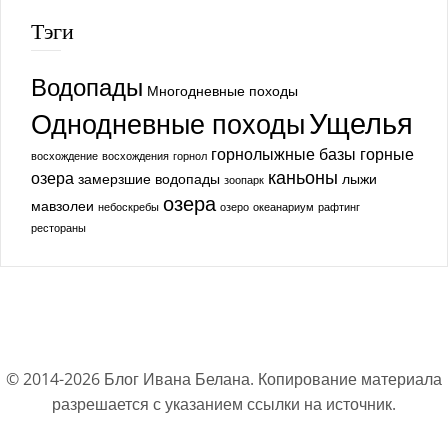
Тэги
Водопады
Многодневные походы
Ущелья
Однодневные походы
горнолыжные базы
горные
восхождение
восхождения
горнол
каньоны
озера
замерзшие водопады
лыжи
зоопарк
озера
мавзолеи
небоскребы
озеро
океанариум
рафтинг
рестораны
© 2014-
2026
Блог Ивана Белана. Копирование материала
разрешается с указанием ссылки на источник.