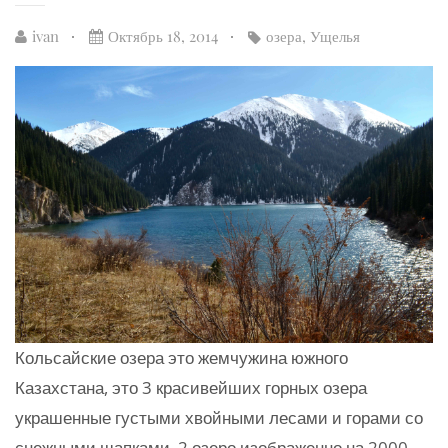
ivan
Октябрь 18, 2014
озера
,
Ущелья
Кольсайские озера это жемчужина южного
Казахстана, это 3 красивейших горных озера
украшенные густыми хвойными лесами и горами со
снежными шапками. 2 озеро изображенно на 2000